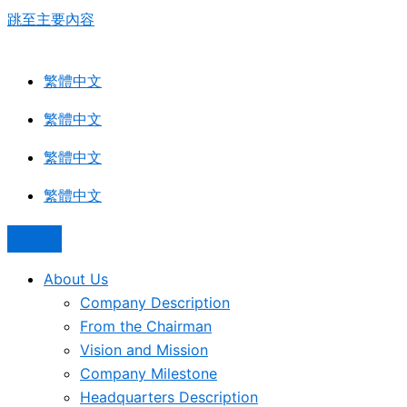
跳至主要內容
繁體中文
繁體中文
繁體中文
繁體中文
About Us
Company Description
From the Chairman
Vision and Mission
Company Milestone
Headquarters Description