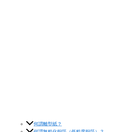
何謂離型紙？
何謂無粗化銅箔（低粗度銅箔）？